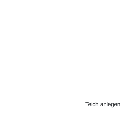
Search
for:
Teich anlegen