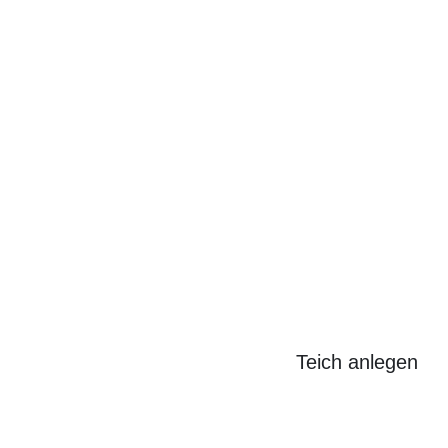
Search
for:
Teich anlegen