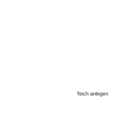
Search
for:
Teich anlegen