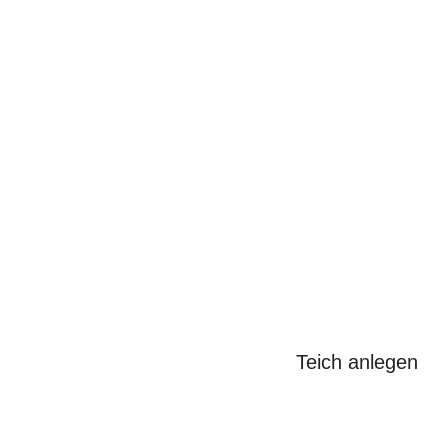
Search
for:
Teich anlegen