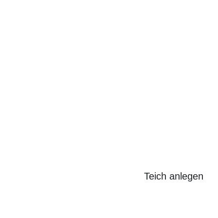
Search
for:
Teich anlegen