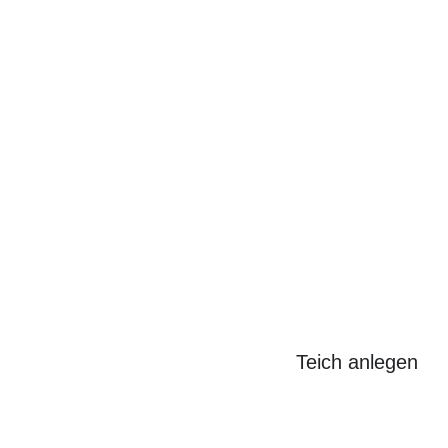
Search
for:
Teich anlegen