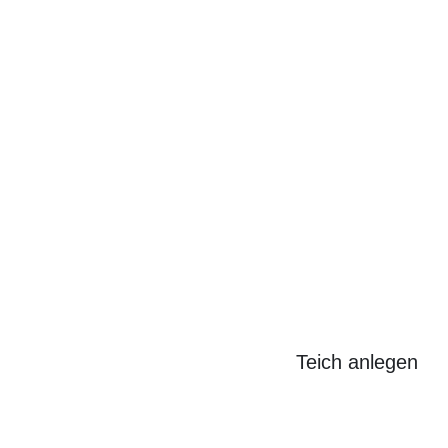
Search
for:
Teich anlegen