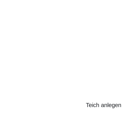
Search
for:
Teich anlegen