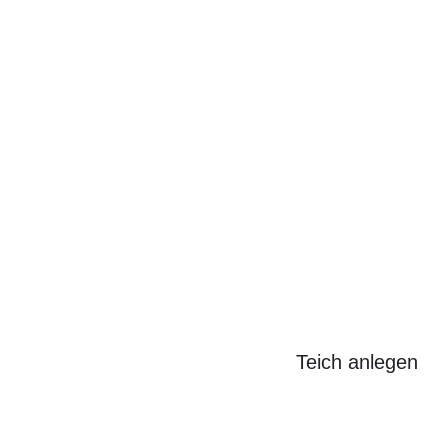
Search
for:
Teich anlegen