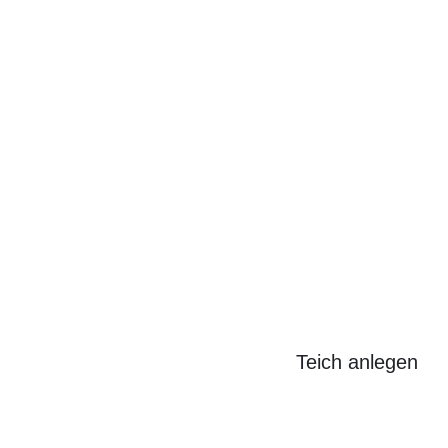
Search
for:
Teich anlegen