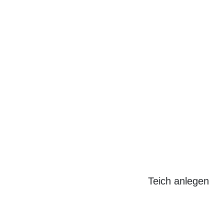
Search
for:
Teich anlegen