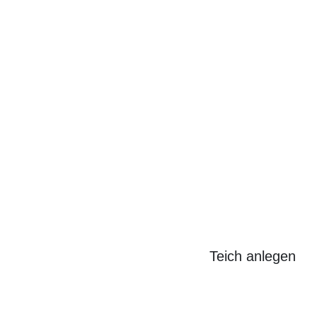
Search
for:
Teich anlegen